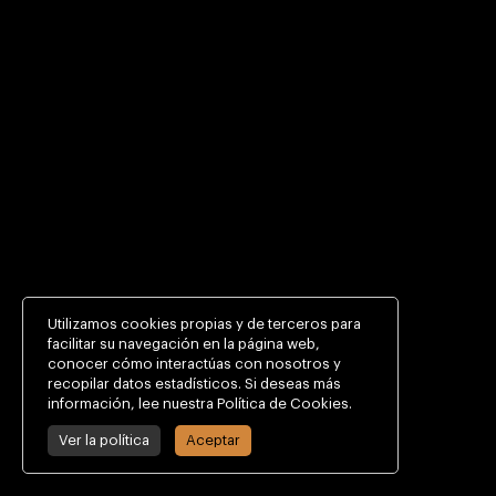
Utilizamos cookies propias y de terceros para
facilitar su navegación en la página web,
conocer cómo interactúas con nosotros y
Mayans Aparicio, Rafael
recopilar datos estadísticos. Si deseas más
información, lee nuestra Política de Cookies.
Ver la política
Aceptar