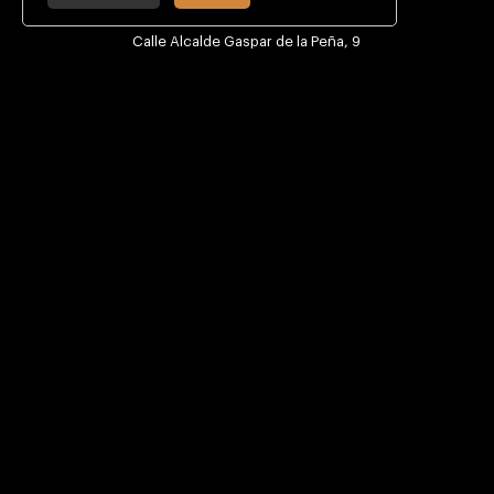
CONTACTO
Calle Alcalde Gaspar de la Peña, 9
30009 Murcia, España
+34 968 29 47 58
info@csmmurcia.com
INFORMACIÓN DE INTERÉS
Cómo llegar
Becas para estudios
Buzón de quejas y sugerencias
Turismo de la ciudad de Murcia
Turismo de la Región de Murcia
SÍGUENOS
Twitter
Facebook
Youtube