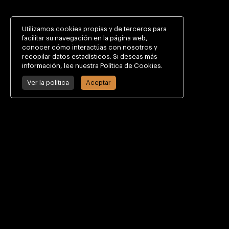
Utilizamos cookies propias y de terceros para
facilitar su navegación en la página web,
conocer cómo interactúas con nosotros y
recopilar datos estadísticos. Si deseas más
información, lee nuestra Política de Cookies.
Ver la política
Aceptar
CONTACTO
Calle Alcalde Gaspar de la Peña, 9
30009 Murcia, España
+34 968 29 47 58
info@csmmurcia.com
INFORMACIÓN DE INTERÉS
Cómo llegar