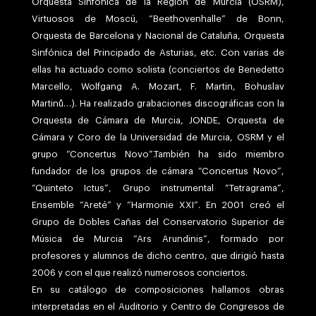
Orquesta Sinfónica de la Región de Murcia (OSRM),
Virtuosos de Moscú, “Beethovenhalle” de Bonn,
Orquesta de Barcelona y Nacional de Cataluña, Orquesta
Sinfónica del Principado de Asturias, etc. Con varias de
ellas ha actuado como solista (conciertos de Benedetto
Marcello, Wolfgang A. Mozart, F. Martin, Bohuslav
Martinů…). Ha realizado grabaciones discográficas con la
Orquesta de Cámara de Murcia, JONDE, Orquesta de
Cámara y Coro de la Universidad de Murcia, OSRM y el
grupo “Concertus Novo”.También ha sido miembro
fundador de los grupos de cámara “Concertus Novo”,
“Quinteto Ictus”, Grupo instrumental “Tetragrama”,
Ensemble “Areté” y “Harmonie XXI”. En 2001 creó el
Grupo de Dobles Cañas del Conservatorio Superior de
Música de Murcia “Ars Arundinis”, formado por
profesores y alumnos de dicho centro, que dirigió hasta
2006 y con el que realizó numerosos conciertos.
En su catálogo de composiciones hallamos obras
interpretadas en el Auditorio y Centro de Congresos de