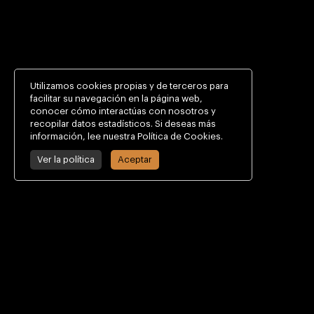
Utilizamos cookies propias y de terceros para
facilitar su navegación en la página web,
conocer cómo interactúas con nosotros y
recopilar datos estadísticos. Si deseas más
información, lee nuestra Política de Cookies.
Ver la política
Aceptar
CONTACTO
Calle Alcalde Gaspar de la Peña, 9
30009 Murcia, España
+34 968 29 47 58