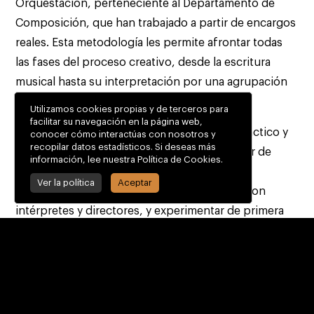
Orquestación, perteneciente al Departamento de
Composición, que han trabajado a partir de encargos
reales. Esta metodología les permite afrontar todas
las fases del proceso creativo, desde la escritura
musical hasta su interpretación por una agrupación
orquestal.
Utilizamos cookies propias y de terceros para
facilitar su navegación en la página web,
Esta actividad pone de relieve el enfoque práctico y
conocer cómo interactúas con nosotros y
recopilar datos estadísticos. Si deseas más
profesionalizador del Conservatorio Superior de
información, lee nuestra Política de Cookies.
Música de Murcia, ofreciendo al alumnado la
Ver la política
Aceptar
oportunidad de asistir a ensayos, colaborar con
intérpretes y directores, y experimentar de primera
mano la relación entre compositor, intérprete y
director.
Los alumnos participantes en este proyecto son
Álvaro Fenoll, Francisco Corbalán Rodríguez, Rodrigo