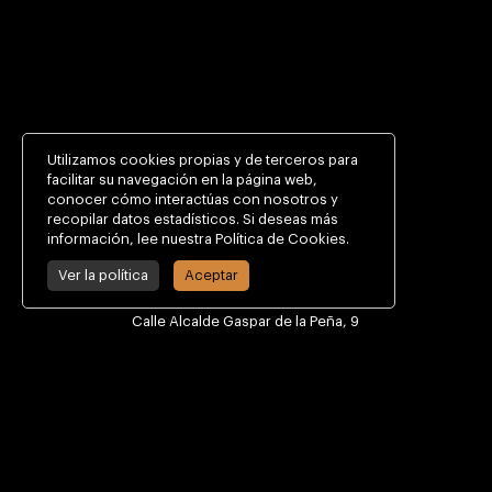
Utilizamos cookies propias y de terceros para
facilitar su navegación en la página web,
conocer cómo interactúas con nosotros y
recopilar datos estadísticos. Si deseas más
información, lee nuestra Política de Cookies.
Ver la política
Aceptar
CONTACTO
Calle Alcalde Gaspar de la Peña, 9
30009 Murcia, España
+34 968 29 47 58
info@csmmurcia.com
INFORMACIÓN DE INTERÉS