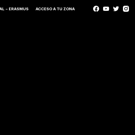
AL – ERASMUS
ACCESO A TU ZONA