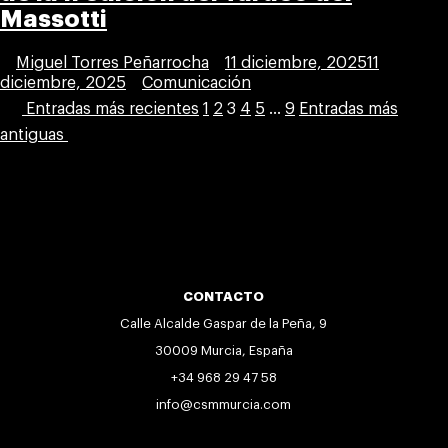
Massotti
Publicada
Miguel Torres Peñarrocha
11 diciembre, 2025
11
por
Publicada
diciembre, 2025
Comunicación
en
Paginación
Entradas más recientes
1
2
3
4
5
…
9
Entradas más
de
antiguas
entradas
CONTACTO
Calle Alcalde Gaspar de la Peña, 9
30009 Murcia, España
+34 968 29 47 58
info@csmmurcia.com