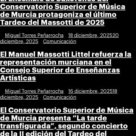
Conservatorio Superior de Música
de Murcia protagoniza el último
Tardeo del Massotti de 2025
Publicada
Miguel Torres Peñarrocha
18 diciembre, 2025
20
por
Publicada
diciembre, 2025
Comunicación
en
El Manuel Massotti Littel refuerza la
representación murciana en el
Consejo Superior de Enseñanzas
Artísticas
Publicada
Miguel Torres Peñarrocha
16 diciembre, 2025
18
por
Publicada
diciembre, 2025
Comunicación
en
El Conservatorio Superior de Música
de Murcia presenta “La tarde
transfigurada”, segundo concierto
de la II edición del Tardeo del