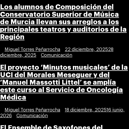
Los alumnos de Composición del
Conservatorio Superior de Música
de Murcia llevan sus arreglos a los
principales teatros y auditorios de la
Región
Publicada
Miguel Torres Peñarrocha
22 diciembre, 2025
28
por
Publicada
diciembre, 2025
Comunicación
en
El proyecto ‘Minutos musicales’ de la
UCI del Morales Meseguer y del
‘Manuel Massotti Littel’ se amplía
este curso al Servicio de Oncología
Médica
Publicada
Miguel Torres Peñarrocha
18 diciembre, 2025
16 junio,
por
Publicada
2026
Comunicación
en
El Ensemble de Saxofones del