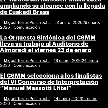
ampliando su alcance con la llegada
de Euskadi Brass
Publicada
Miguel Torres Peñarrocha
28 enero, 2026
29 enero,
por
Publicada
2026
Comunicación
en
La Orquesta Sinfónica del CSMM
lleva su trabajo al Auditorio de
Almoradí el viernes 23 de enero
Publicada
Miguel Torres Peñarrocha
19 enero, 2026
24 enero,
por
Publicada
2026
Comunicación
en
El CSMM selecciona a los finalistas
del VI Concurso de Interpretación
“Manuel Massotti Littel”
Publicada
Miguel Torres Peñarrocha
14 enero, 2026
14 enero,
por
Publicada
2026
Comunicación
en