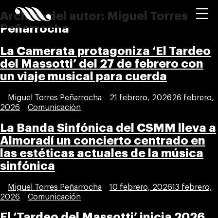
Archivo del autor:
Miguel Torres
Peñarrocha
La Camerata protagoniza ‘El Tardeo
del Massotti’ del 27 de febrero con
un viaje musical para cuerda
Publicada
Miguel Torres Peñarrocha
21 febrero, 2026
26 febrero,
por
Publicada
2026
Comunicación
en
La Banda Sinfónica del CSMM lleva a
Almoradí un concierto centrado en
las estéticas actuales de la música
sinfónica
Publicada
Miguel Torres Peñarrocha
10 febrero, 2026
13 febrero,
por
Publicada
2026
Comunicación
en
El ‘Tardeo del Massotti’ inicia 2026