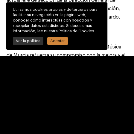
actual jefe de sección de la Dirección General de
Enseñanzas Artísticas del Ministerio de Educación,
Utilizamos cookies propias y de terceros para
facilitar su navegación en la página web,
Formación Profesional y Deportes, y Natalia Pardo,
conocer cómo interactúas con nosotros y
representante del sector de asociaciones de
recopilar datos estadísticos. Si deseas más
información, lee nuestra Política de Cookies.
alumnado.
Ver la política
Aceptar
La presencia del Conservatorio Superior de Música
de Murcia refuerza su compromiso con la mejora y el
desarrollo de las enseñanzas artísticas y su
implicación en la transformación de un sector clave
para la educación cultural y musical a nivel nacional.