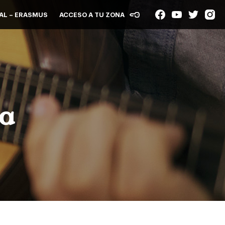
AL – ERASMUS
ACCESO A TU ZONA
úa