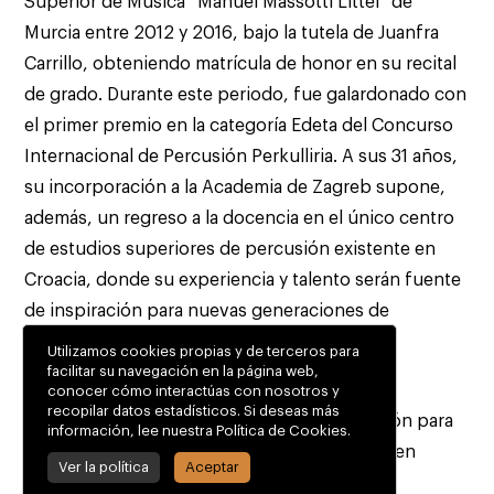
Superior de Música “Manuel Massotti Littel” de
Murcia entre 2012 y 2016, bajo la tutela de Juanfra
Carrillo, obteniendo matrícula de honor en su recital
de grado. Durante este periodo, fue galardonado con
el primer premio en la categoría Edeta del Concurso
Internacional de Percusión Perkulliria. A sus 31 años,
su incorporación a la Academia de Zagreb supone,
además, un regreso a la docencia en el único centro
de estudios superiores de percusión existente en
Croacia, donde su experiencia y talento serán fuente
de inspiración para nuevas generaciones de
intérpretes.
Utilizamos cookies propias y de terceros para
facilitar su navegación en la página web,
Estos dos importantes reconocimientos
conocer cómo interactúas con nosotros y
recopilar datos estadísticos. Si deseas más
internacionales suponen una gran satisfacción para
información, lee nuestra Política de Cookies.
todo el equipo docente del Conservatorio y, en
Ver la política
Aceptar
especial, para el aula de percusión, que ve