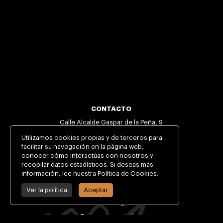
CONTACTO
Calle Alcalde Gaspar de la Peña, 9
30009 Murcia, España
Utilizamos cookies propias y de terceros para
facilitar su navegación en la página web,
+34 968 29 47 58
conocer cómo interactúas con nosotros y
info@csmmurcia.com
recopilar datos estadísticos. Si deseas más
información, lee nuestra Política de Cookies.
INFORMACIÓN DE INTERÉS
Ver la política
Aceptar
Cómo llegar
Becas para estudios