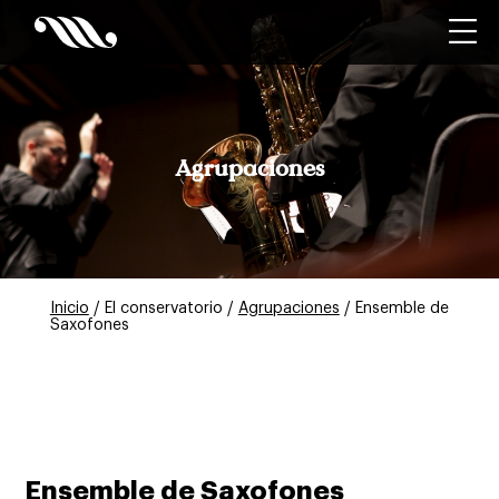
Agrupaciones
Inicio
/ El conservatorio /
Agrupaciones
/ Ensemble de
Saxofones
Ensemble de Saxofones